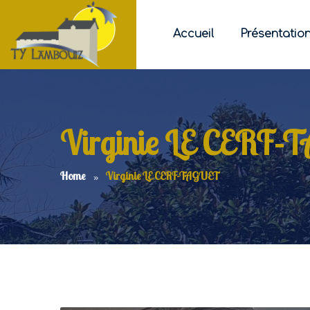
Accueil
Présentatio
Virginie LE CERF
Home
Virginie LE CERF-TAGUET